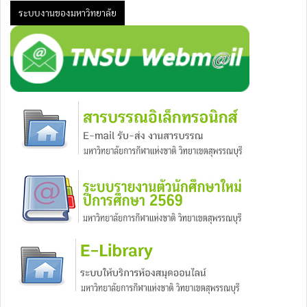
27 เมษายน 2569 ณ โรงแรม
ระบบงานของมหาวิทยาลัย
แซนด์ โมราด้า พัทยา อำเภอ
สัตหีบ จังหวัดชลบุรี.