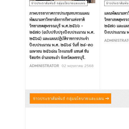
ข่าวประชาสัมพันธ์ กลุ่มนโยบายและแผน
ข่าวประชาสัมพั
ภาพบรรยากาศการประชุมทบทวนแผน
แผนพัฒนามหาวิ
พัฒนามหาวิทยาลัยการกีฬาแห่งชาติ
วิทยาเขตสุพรร
วิทยาเขตสุพรรณบุรี พ.ศ.๒๕๖๖ -
๒๕๗๐ และแผนป
๒๕๗๐ (ฉบับปรับปรุงปีงบประมาณ พ.ศ.
ปีงบประมาณ 
๒๕๖๘) และแผนปฎิบัติราชการประจำ
ADMINISTRA
ปีงบประมาณ พ.ศ. ๒๕๖๙ วันที่ ๒๙-๓๐
เมษายน ๒๕๖๘ณ โรงแรมซี แซนด์ ซัน
รีสอร์ท อำเภอชะอำ จังหวัดเพชรบุรี.
ADMINISTRATOR
02 พฤษภาคม 2568
ข่าวประชาสัมพันธ์ กลุ่มนโยบายและแผน