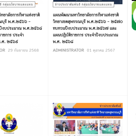
นธ์ กลุ่มนโยบายและแผน
ข่าวประชาสัมพันธ์ กลุ่มนโยบายและแผน
ทยาลัยการกีฬาแห่งชาติ
แผนพัฒนามหาวิทยาลัยการกีฬาแห่งชาติ
ณบุรี พ.ศ.๒๕๖๖ -
วิทยาเขตสุพรรณบุรี พ.ศ.๒๕๖๖ - ๒๕๗๐
ีงบประมาณ พ.ศ.๒๕๖๘
ทบทวนปีงบประมาณ พ.ศ.๒๕๖๗ และ
ราชการ ประจำ
แผนปฏิบัติราชการ ประจำปีงบประมาณ
พ.ศ. ๒๕๖๙
พ.ศ. ๒๕๖๘
TOR
29 กันยายน 2568
ADMINISTRATOR
01 ตุลาคม 2567