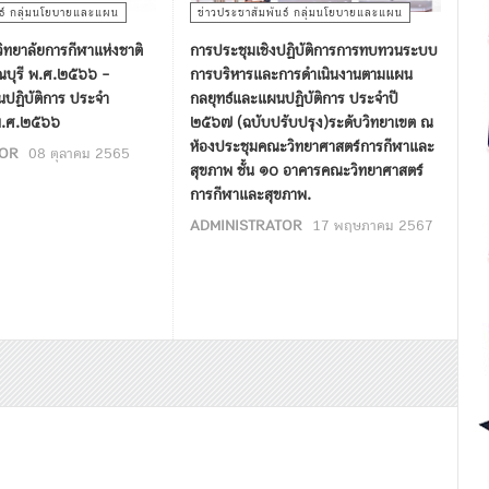
นธ์ กลุ่มนโยบายและแผน
ข่าวประชาสัมพันธ์ กลุ่มนโยบายและแผน
ทยาลัยการกีฬาแห่งชาติ
การประชุมเชิงปฏิบัติการการทบทวนระบบ
ณบุรี พ.ศ.๒๕๖๖ -
การบริหารและการดำเนินงานตามแผน
ฏิบัติการ ประจำ
กลยุทธ์และแผนปฏิบัติการ ประจำปี
พ.ศ.๒๕๖๖
๒๕๖๗ (ฉบับปรับปรุง)ระดับวิทยาเขต ณ
ห้องประชุมคณะวิทยาศาสตร์การกีฬาและ
TOR
08 ตุลาคม 2565
สุขภาพ ชั้น ๑๐ อาคารคณะวิทยาศาสตร์
การกีฬาและสุขภาพ.
ADMINISTRATOR
17 พฤษภาคม 2567