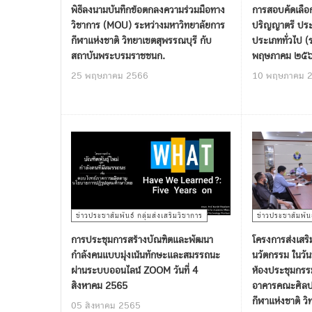
พิธีลงนามบันทึกข้อตกลงความร่วมมือทาง
การสอบคัดเลือ
วิชาการ (MOU) ระหว่างมหาวิทยาลัยการ
ปริญญาตรี ปร
กีฬาแห่งชาติ วิทยาเขตสุพรรณบุรี กับ
ประเภททั่วไป (
สถาบันพระบรมราชชนก.
พฤษภาคม ๒๕๖
25 พฤษภาคม 2566
10 พฤษภาคม 
ข่าวประชาสัมพันธ์ กลุ่มส่งเสริมวิชาการ
ข่าวประชาสัมพันธ
การประชุมการสร้างบัณฑิตและพัฒนา
โครงการส่งเสริ
กำลังคนแบบมุ่งเน้นทักษะและสมรรถนะ
นวัตกรรม ในวั
ผ่านระบบออนไลน์ ZOOM วันที่ 4
ห้องประชุมกรรม
สิงหาคม 2565
อาคารคณะศิลปศ
กีฬาแห่งชาติ ว
05 สิงหาคม 2565