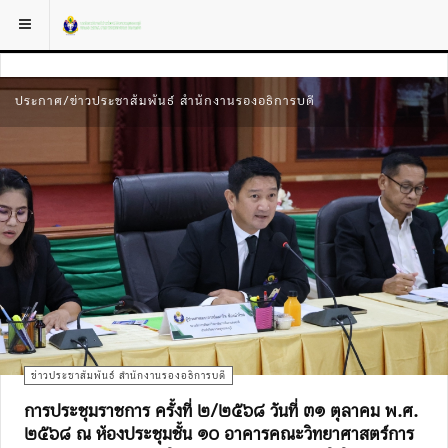
ประกาศ/ข่าวประชาสัมพันธ์ สำนักงานรองอธิการบดี
ข่าวประชาสัมพันธ์ สำนักงานรองอธิการบดี
การประชุมราชการ ครั้งที่ ๒/๒๕๖๘ วันที่ ๓๑ ตุลาคม พ.ศ.
๒๕๖๘ ณ ห้องประชุมชั้น ๑๐ อาคารคณะวิทยาศาสตร์การ