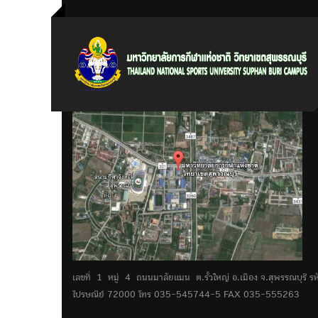
เลขที่ 1 หมู่ 4 ถนนมาลัยแมน ต.รั้วใหญ่ อ.เมือง จ.สุพรรณบุรี รห
ไปรษณีย์ 72000 โทร 035-545744-5 FAX 035-555263