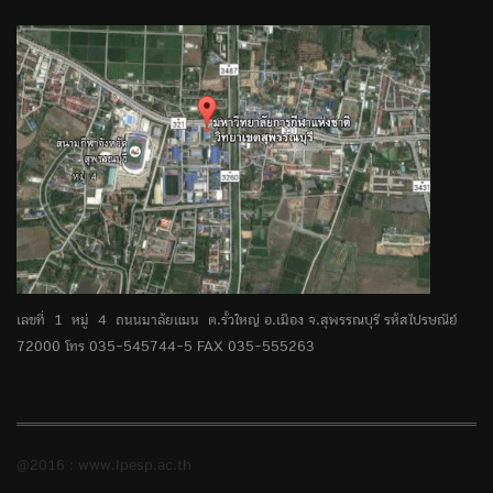
เลขที่ 1 หมู่ 4 ถนนมาลัยแมน ต.รั้วใหญ่ อ.เมือง จ.สุพรรณบุรี รหัสไปรษณีย์
72000 โทร 035-545744-5 FAX 035-555263
@2016 : www.ipesp.ac.th